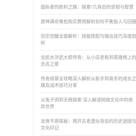
固执者的胜利之路：探索T几背后的坚韧与智慧
原神满命角色购买费用解析如何平衡投入与回
剑宗觉醒全面解析：技能搭配与输出技巧深度
析
全民水浒武大郎传奇：从小店老板到英雄榜上
无名之辈
传奇续章全攻略深入解析从新手到高手的成长
路及战术技巧分享
从兔子洞到无限探索 深入解读网络文化中的奇
异世界
龙骨平原探秘：揭开古老遗址背后的历史谜团
文化印记