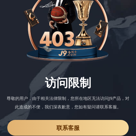
访问限制
尊敬的用户，由于相关法律限制，您所在地区无法访问J9产品，对
此造成的不便，我们深表歉意，您如有疑问请联系客服。
联系客服